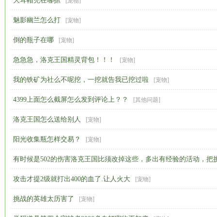
大耳帽兜在哪抓
[
宠物
]
魅影幽兰怎么打
[
宠物
]
倒的瓶子在哪
[
宠物
]
急急急，洛克王国精灵背包！！！
[
宠物
]
我的铁矿为社么不呢挖，一挖就告我已挖过啦
[
宠物
]
4399上面怎么截屏怎么发到评论上？？
[
其他问题
]
洛克王国怎么送给别人
[
宠物
]
阳光收集瓶怎样交易？
[
宠物
]
有时候是502的伤害洛克王国比须改掉这些，多出有经验的活动，把
攻击才提2级就打出400的血了.让人火大
的英雄降700的血，
[
宠物
]
[
宠物
]
挑战的英雄太历害了
[
宠物
]