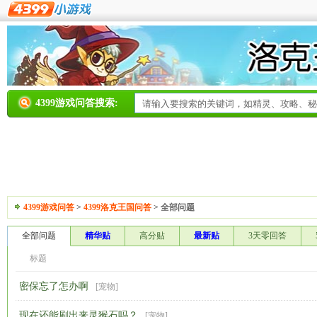
4399游戏问答搜索:
4399游戏问答
>
4399洛克王国问答
>
全部问题
全部问题
精华贴
高分贴
最新贴
3天零回答
标题
密保忘了怎办啊
[
宠物
]
现在还能刷出来灵猴石吗？
[
宠物
]