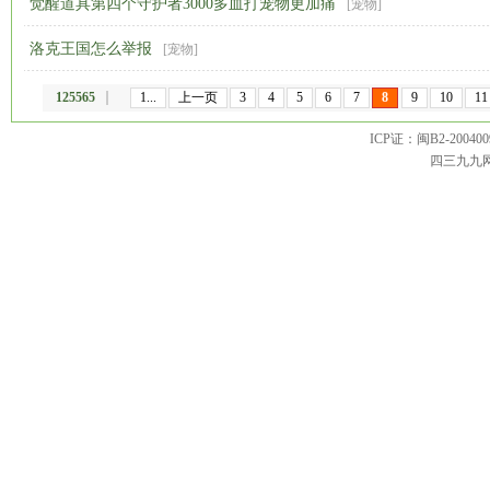
觉醒道具第四个守护者3000多血打宠物更加痛
[
宠物
]
洛克王国怎么举报
[
宠物
]
125565
1...
上一页
3
4
5
6
7
8
9
10
11
ICP证：闽B2-20040099 
四三九九