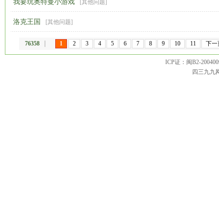
我要玩奥特曼小游戏
[
其他问题
]
洛克王国
[
其他问题
]
76358
1
2
3
4
5
6
7
8
9
10
11
下一
ICP证：闽B2-20040099 
四三九九