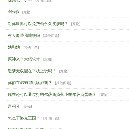
逃跑吧，少年
[
其他问题
]
shhssjk
[
宠物
]
迷你世界可以免费领永久皮肤吗？
[
宠物
]
有人能带我地铁吗
[
其他问题
]
她和她
[
其他问题
]
原神来个大佬求带
[
宠物
]
造梦无双能在平板上玩吗？
[
宠物
]
你们在4399都玩啥游戏？
[
其他问题
]
现在还可以通过打帕尔萨斯掉落小帕尔萨斯蛋吗？
[
宠物
]
送积分
[
宠物
]
怎么下洛克王国？
[
其他问题
]