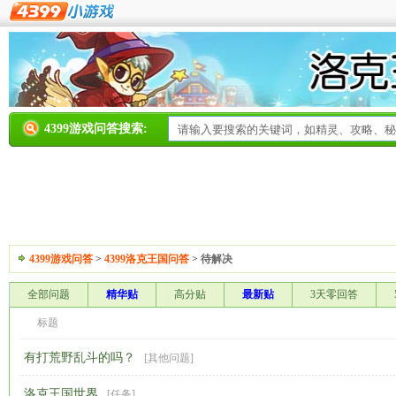
4399游戏问答搜索:
4399游戏问答
>
4399洛克王国问答
>
待解决
全部问题
精华贴
高分贴
最新贴
3天零回答
标题
有打荒野乱斗的吗？
[
其他问题
]
洛克王国世界
[
任务
]