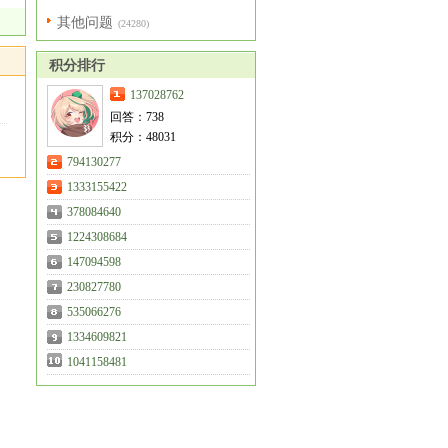
其他问题
(24280)
积分排行
137028762
回答：738
积分：48031
794130277
1333155422
378084640
1224308684
147094598
230827780
535066276
1334609821
1041158481